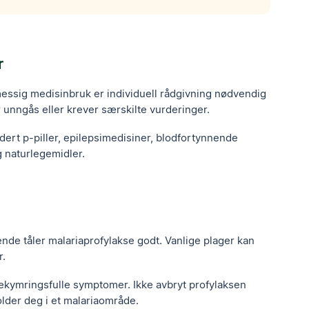
r
messig medisinbruk er individuell rådgivning nødvendig
r unngås eller krever særskilte vurderinger.
ludert p-piller, epilepsimedisiner, blodfortynnende
g naturlegemidler.
ende tåler malariaprofylakse godt. Vanlige plager kan
r.
 bekymringsfulle symptomer. Ikke avbryt profylaksen
lder deg i et malariaområde.