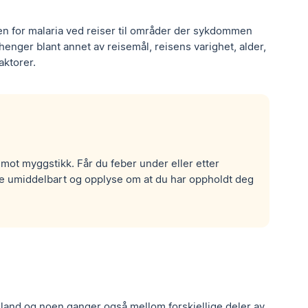
en for malaria ved reiser til områder der sykdommen
nger blant annet av reisemål, reisens varighet, alder,
aktorer.
mot myggstikk. Får du feber under eller etter
ge umiddelbart og opplyse om at du har oppholdt deg
 land og noen ganger også mellom forskjellige deler av