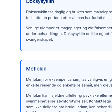
Doksysyklin
Doksysyklin tas daglig og brukes som malariapr
fortsette en periode etter at man har forlatt mal
Vanlige ulemper er mageplager og økt følsomhet f
under behandlingen. Doksysyklin er ikke egnet f
svangerskapet.
Meflokin
Meflokin, for eksempel Lariam, tas vanligvis én g
enkelte reisende og enkelte reisemål, men krever
Meflokin kan i sjeldne tilfeller gi psykiske eller
svimmelhet eller søvnforstyrrelser. Kontakt le
som ikke tidligere har brukt Lariam, kan behandlin