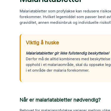
Malariatabletter som profylakse kan redusere risiko
forekommer. Hvilket legemiddel som passer best avhe
graviditet, annen medisinbruk og individuelle risikof
Viktig å huske
Malariatabletter gir
ikke fullstendig beskyttelse!
Derfor må de alltid kombineres med beskyttelse 
opphold i et malariaområde, skal du oppsøke le
i et område der malaria forekommer.
Når er malariatabletter nødvendig?
Behovet for malariaprofylakse varierer mellom ulike