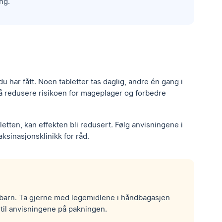
ng.
 du har fått. Noen tabletter tas daglig, andre én gang i
å redusere risikoen for mageplager og forbedre
bletten, kan effekten bli redusert. Følg anvisningene i
ksinasjonsklinikk for råd.
or barn. Ta gjerne med legemidlene i håndbagasjen
til anvisningene på pakningen.