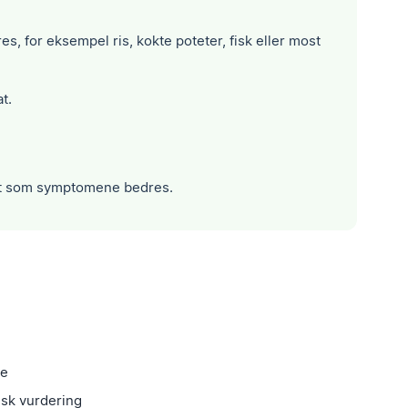
s, for eksempel ris, kokte poteter, fisk eller most
t.
vert som symptomene bedres.
ne
insk vurdering