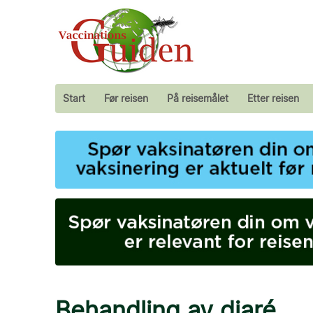
Start
Før reisen
På reisemålet
Etter reisen
Behandling av diaré