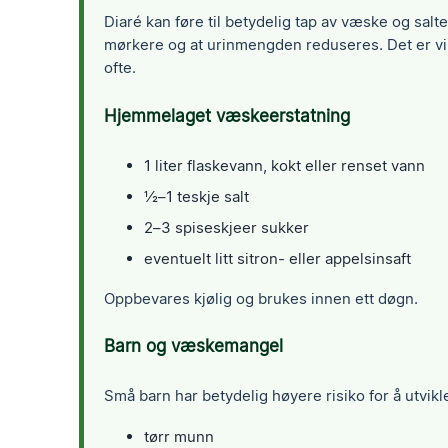
Diaré kan føre til betydelig tap av væske og salt
mørkere og at urinmengden reduseres. Det er vikt
ofte.
Hjemmelaget væskeerstatning
1 liter flaskevann, kokt eller renset vann
½–1 teskje salt
2–3 spiseskjeer sukker
eventuelt litt sitron- eller appelsinsaft
Oppbevares kjølig og brukes innen ett døgn.
Barn og væskemangel
Små barn har betydelig høyere risiko for å utvi
tørr munn