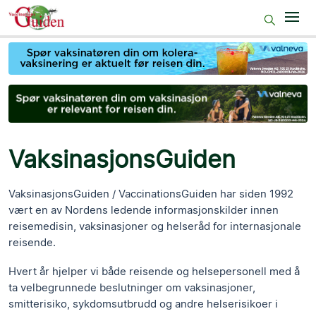
Start
Før reisen
På reisemålet
Etter reisen
VaksinasjonsGuiden
50+
VaksinasjonsGuiden / VaccinationsGuiden har siden 1992
Gravide
vært en av Nordens ledende informasjonskilder innen
reisemedisin, vaksinasjoner og helseråd for internasjonale
For sykepleiepersonell
reisende.
Hvert år hjelper vi både reisende og helsepersonell med å
ta velbegrunnede beslutninger om vaksinasjoner,
smitterisiko, sykdomsutbrudd og andre helserisikoer i